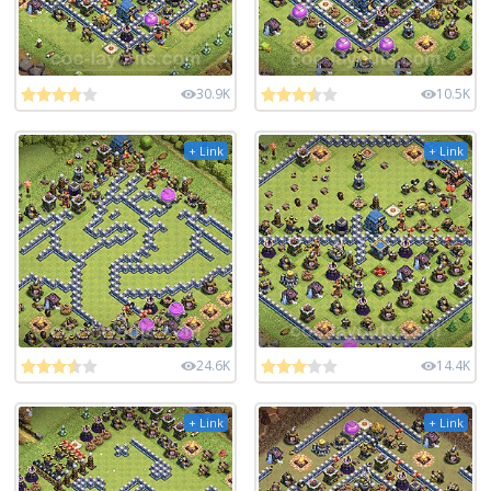
30.9K
10.5K
+ Link
+ Link
24.6K
14.4K
+ Link
+ Link