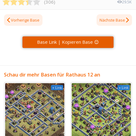
(
306
)
29.5K
Vorherige Base
Nächste Base
Base Link | Kopieren Base 😊
Schau dir mehr Basen für Rathaus 12 an
+ Link
+ Link