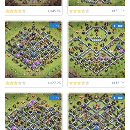
45.8K
53.3K
+ Link
+ Link
22.2K
15.9K
+ Link
+ Link