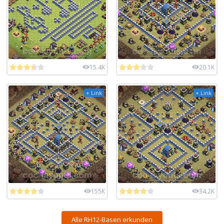
15.4K
20.1K
+ Link
+ Link
155K
34.2K
Alle RH12-Basen erkunden