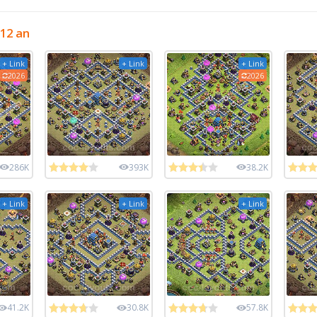
 12 an
+ Link
+ Link
+ Link
2026
2026
286K
393K
38.2K
+ Link
+ Link
+ Link
41.2K
30.8K
57.8K