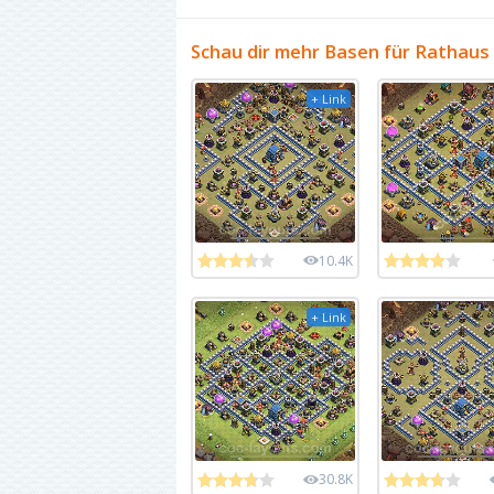
Schau dir mehr Basen für Rathaus
+ Link
10.4K
+ Link
30.8K