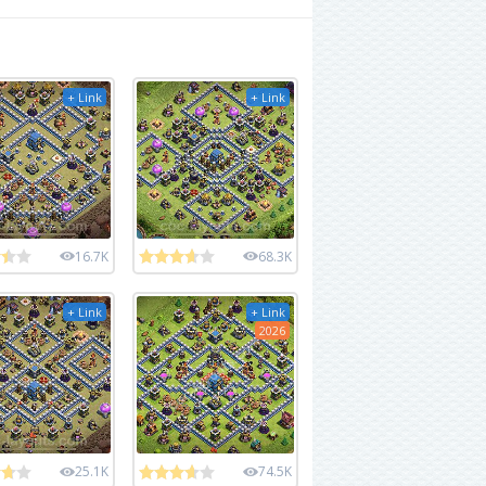
+ Link
+ Link
16.7K
68.3K
+ Link
+ Link
2026
25.1K
74.5K