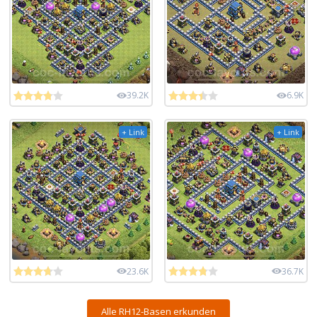
39.2K
6.9K
+ Link
+ Link
23.6K
36.7K
Alle RH12-Basen erkunden