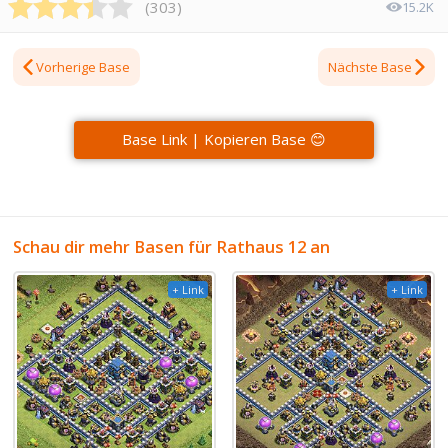
(
303
)
15.2K
Vorherige Base
Nächste Base
Base Link | Kopieren Base 😊
Schau dir mehr Basen für Rathaus 12 an
+ Link
+ Link