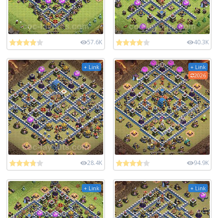
57.6K
40.3K
+ Link
+ Link
2026
28.4K
94.9K
+ Link
+ Link