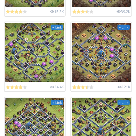
15.3K
39.2K
+ Link
+ Link
34.4K
121K
+ Link
+ Link