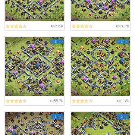
235K
70.7K
+ Link
+ Link
55.7K
118K
+ Link
+ Link