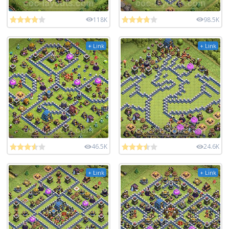
118K
98.5K
+ Link
+ Link
46.5K
24.6K
+ Link
+ Link