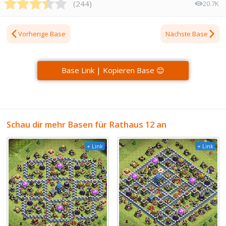
(
244
)
20.7K
Vorherige Base
Nächste Base
Base Link | Kopieren Base 😊
Schau dir mehr Basen für Rathaus 12 an
+ Link
+ Link