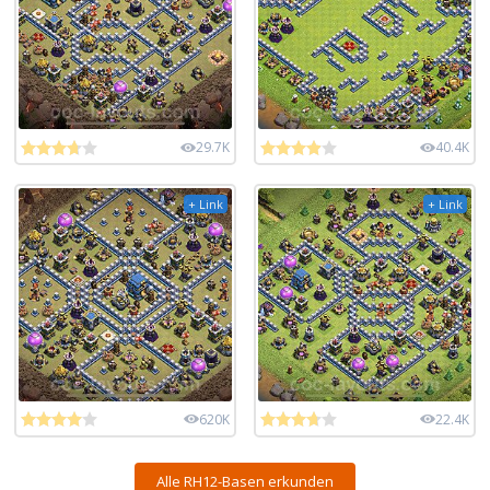
29.7K
40.4K
+ Link
+ Link
620K
22.4K
Alle RH12-Basen erkunden