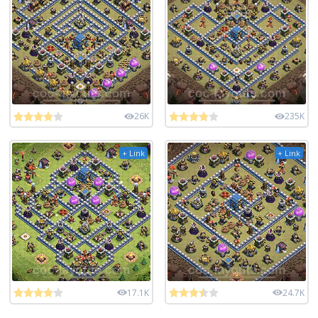
26K
235K
+ Link
+ Link
17.1K
24.7K