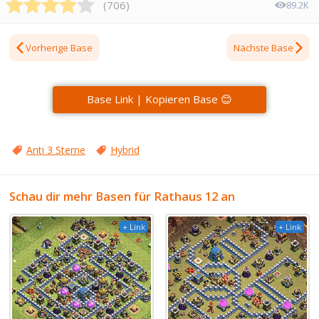
(
706
)
89.2K
Vorherige Base
Nächste Base
Base Link | Kopieren Base 😊
Anti 3 Sterne
Hybrid
Schau dir mehr Basen für Rathaus 12 an
+ Link
+ Link