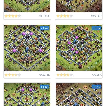
69.5K
55.6K
+ Link
+ Link
22.8K
205K
+ Link
+ Link