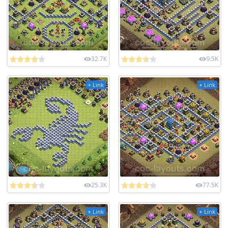
32.7K
9.5K
+ Link
+ Link
25.3K
77.5K
+ Link
+ Link