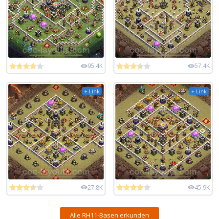
95.4K
57.4K
+ Link
+ Link
27.8K
45.9K
Alle RH11-Basen erkunden