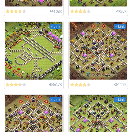
108K
50K
+ Link
+ Link
63.7K
111K
+ Link
+ Link