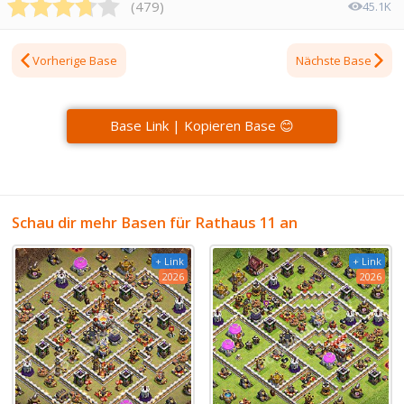
(
479
)
45.1K
Vorherige Base
Nächste Base
Base Link | Kopieren Base 😊
Schau dir mehr Basen für Rathaus 11 an
+ Link
+ Link
2026
2026