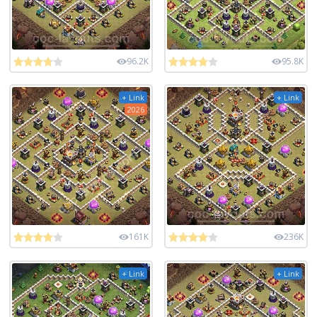
96.2K
95.8K
+ Link
+ Link
2026
161K
236K
+ Link
+ Link