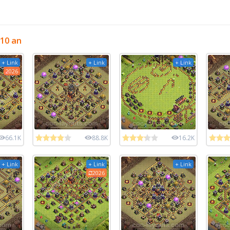
 10 an
+ Link
+ Link
+ Link
2026
66.1K
88.8K
16.2K
+ Link
+ Link
+ Link
2026