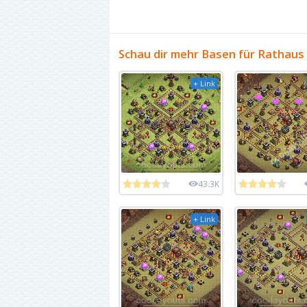
Schau dir mehr Basen für Rathaus
+ Link
43.3K
+ Link