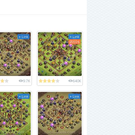
+ Link
+ Link
2026
9.7K
640K
+ Link
+ Link