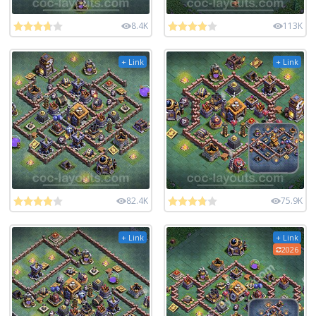
8.4K
113K
+ Link
+ Link
82.4K
75.9K
+ Link
+ Link
2026