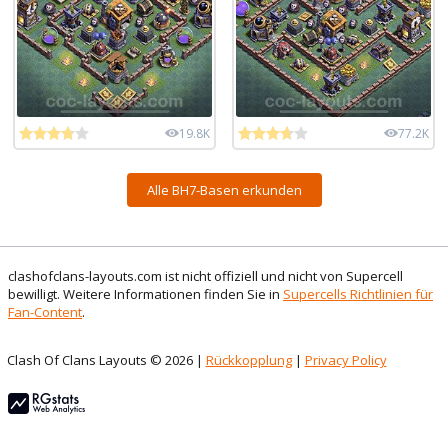
19.8K
77.2K
Alle BH7-Basen erkunden
clashofclans-layouts.com ist nicht offiziell und nicht von Supercell
bewilligt. Weitere Informationen finden Sie in
Supercells Richtlinien für
Fan-Content
.
Clash Of Clans Layouts © 2026 |
Rückkopplung
|
Privacy Policy