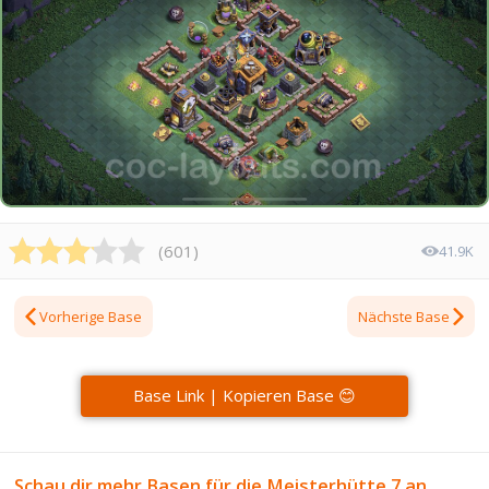
(
601
)
41.9K
Vorherige Base
Nächste Base
Base Link | Kopieren Base 😊
Schau dir mehr Basen für die Meisterhütte 7 an