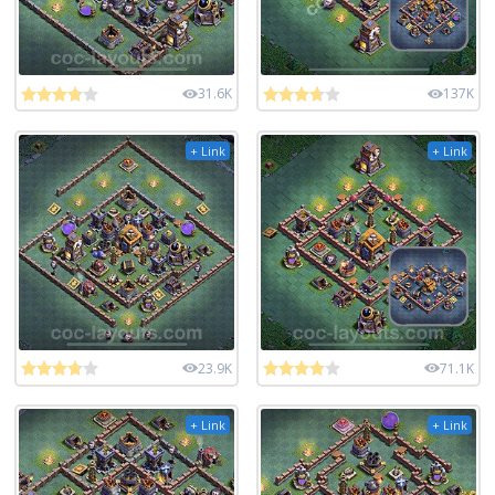
31.6K
137K
+ Link
+ Link
23.9K
71.1K
+ Link
+ Link