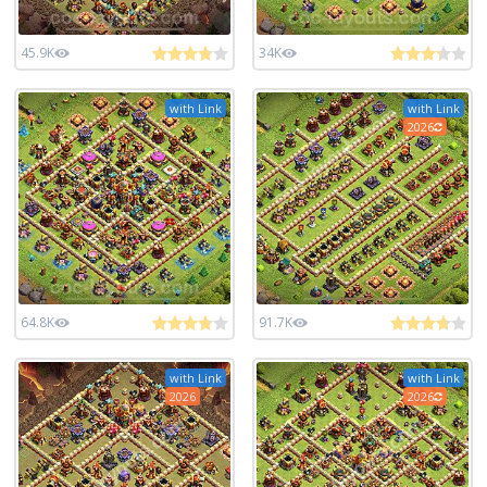
45.9K
34K
with Link
with Link
2026
64.8K
91.7K
with Link
with Link
2026
2026