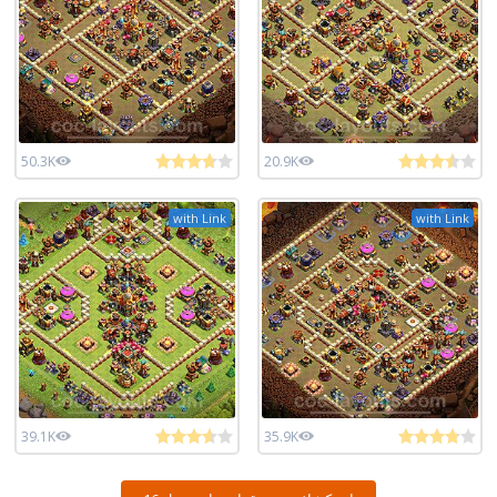
50.3K
20.9K
with Link
with Link
39.1K
35.9K