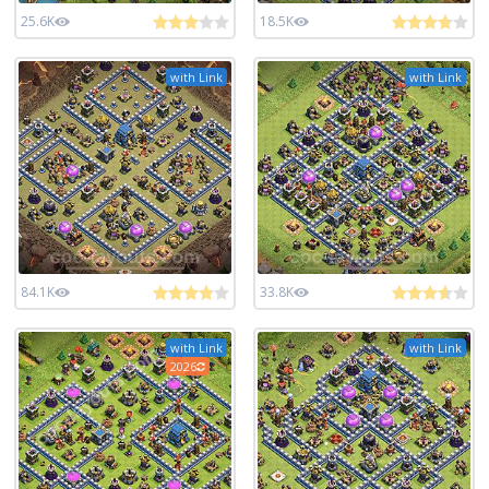
25.6K
18.5K
with Link
with Link
84.1K
33.8K
with Link
with Link
2026