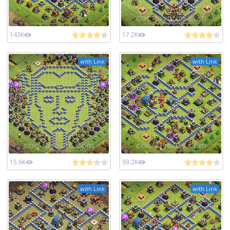
143K
17.2K
with Link
with Link
15.6K
93.2K
with Link
with Link