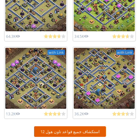
64.3K
34.5K
with Link
with Link
13.2K
36.2K
استكشاف جميع قواعد تاون هول 12