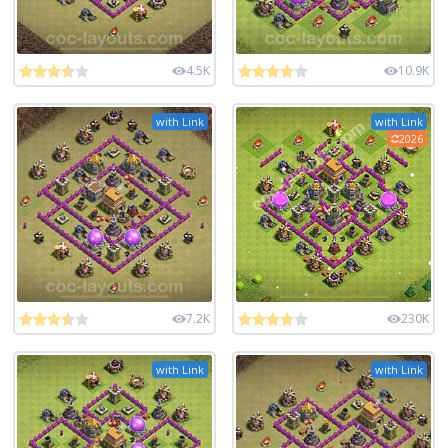
4.5K
10.9K
with Link
with Link
2026
7.2K
230K
with Link
with Link