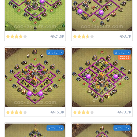
21.9K
3.7K
with Link
with Link
2026
15.3K
73.7K
with Link
with Link