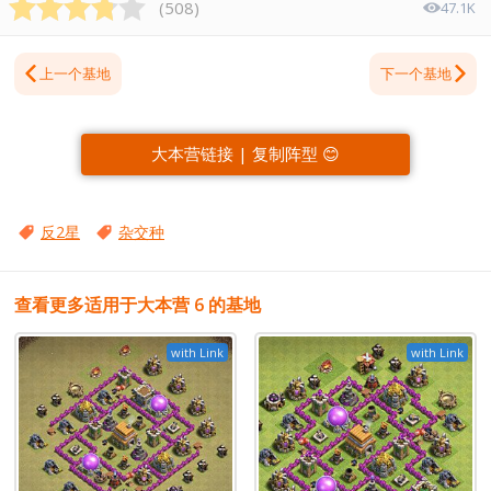
(
508
)
47.1K
上一个基地
下一个基地
大本营链接 | 复制阵型 😊
反2星
杂交种
查看更多适用于大本营 6 的基地
with Link
with Link