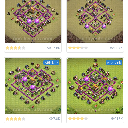
17.6K
11.7K
with Link
with Link
7.8K
215K