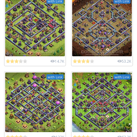
with Link
with Link
14.7K
53.2K
with Link
with Link