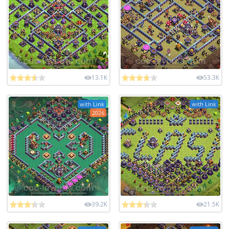
13.1K
53.3K
with Link
with Link
2026
39.2K
21.5K