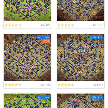
248K
37.1K
with Link
with Link
2026
106K
167K
with Link
with Link