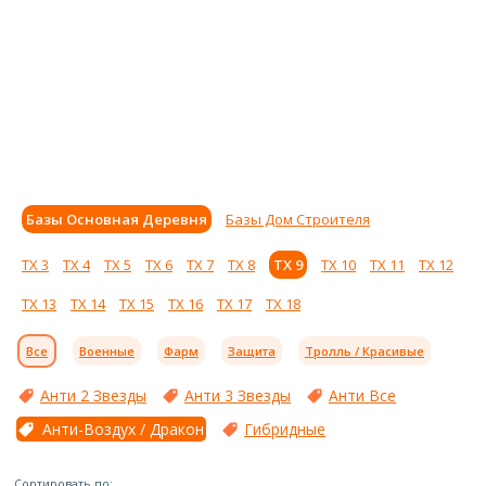
Базы Основная Деревня
Базы Дом Строителя
ТХ 3
ТХ 4
ТХ 5
ТХ 6
ТХ 7
ТХ 8
ТХ 9
ТХ 10
ТХ 11
ТХ 12
ТХ 13
ТХ 14
ТХ 15
ТХ 16
ТХ 17
ТХ 18
Все
Военные
Фарм
Защита
Тролль / Красивые
Анти 2 Звезды
Анти 3 Звезды
Анти Все
Анти-Воздух / Дракон
Гибридные
Сортировать по: