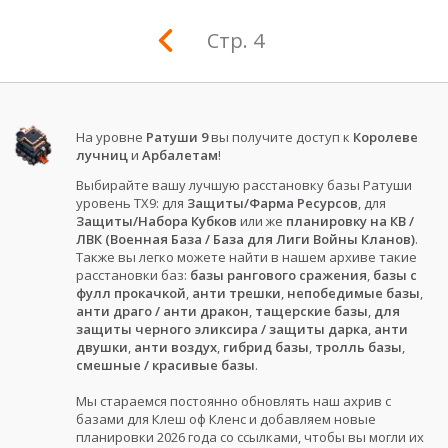
Стр. 4
На уровне
Ратуши 9
вы получите доступ к
Королеве
лучниц
и
Арбалетам
!
Выбирайте вашу лучшую расстановку базы Ратуши
уровень ТХ9: для
Защиты/Фарма Ресурсов
, для
Защиты/Набора Кубков
или же
планировку на КВ /
ЛВК (Военная База / База для Лиги Войны Кланов)
.
Также вы легко можете найти в нашем архиве такие
расстановки баз:
базы рангового сражения
,
базы с
фулл прокачкой
,
анти трешки
,
непобедимые базы
,
анти драго / анти дракон
,
тащерские базы
,
для
защиты черного эликсира / защиты дарка
,
анти
двушки
,
анти воздух
,
гибрид базы
,
тролль базы
,
смешные / красивые базы
.
Мы стараемся постоянно обновлять наш ахрив с
базами для Клеш оф Кленс и добавляем новые
планировки 2026 года со ссылками, чтобы вы могли их