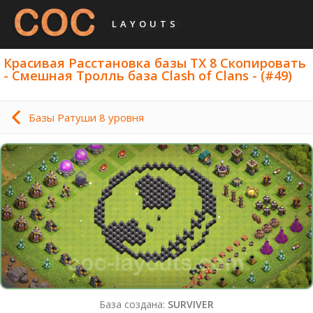
LAYOUTS
Красивая Расстановка базы ТХ 8 Скопировать
- Смешная Тролль база Clash of Clans - (#49)
Базы Ратуши 8 уровня
База создана:
SURVIVER