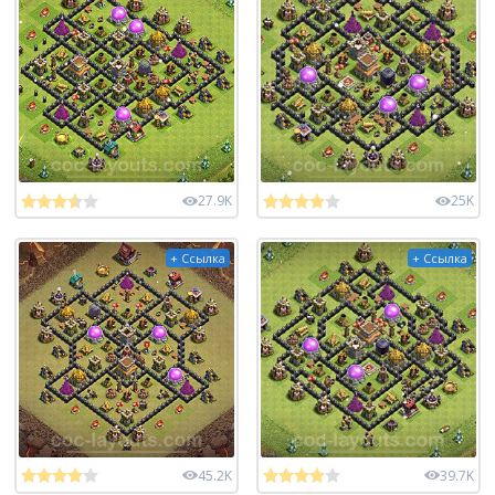
27.9K
25K
+ Ссылка
+ Ссылка
45.2K
39.7K