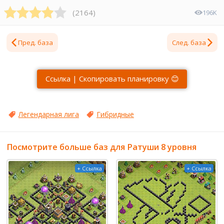
(
2164
)
196K
Пред. база
След. база
Ссылка | Скопировать планировку 😊
Легендарная лига
Гибридные
Посмотрите больше баз для Ратуши 8 уровня
+ Ссылка
+ Ссылка