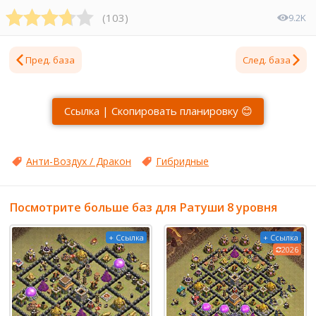
(
103
)
9.2K
Пред. база
След. база
Ссылка | Скопировать планировку 😊
Анти-Воздух / Дракон
Гибридные
Посмотрите больше баз для Ратуши 8 уровня
+ Ссылка
+ Ссылка
2026