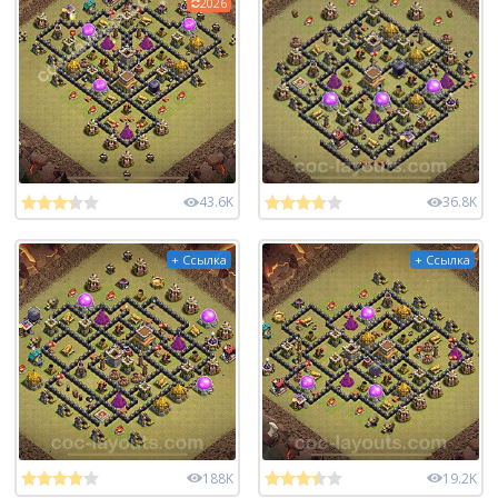
2026
43.6K
36.8K
+ Ссылка
+ Ссылка
188K
19.2K