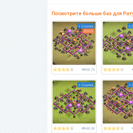
Посмотрите больше баз для Рат
+ Ссылка
+ 
2026
88.7K
+ Ссылка
+ 
48.9K