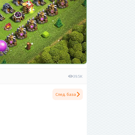
39.5K
След. база