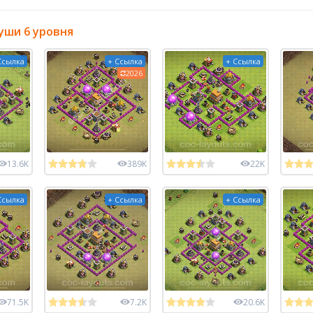
уши 6 уровня
Ссылка
+ Ссылка
+ Ссылка
2026
13.6K
389K
22K
Ссылка
+ Ссылка
+ Ссылка
71.5K
7.2K
20.6K