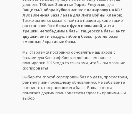
уровень ТХ6: для
Защиты/Фарма Ресурсов
, для
Защиты/Набора Кубков
или же
планировку на КВ /
ЛВК (Военная База / База для Лиги Войны Кланов)
.
Также вы легко можете найти в нашем архиве такие
расстановки баз:
базы с фулл прокачкой
,
анти
трешки
,
непобедимые базы
,
тащерские базы
,
анти
двушки
,
анти воздух
,
гибрид базы
,
тролль базы
,
смешные / красивые базы
.
Мы стараемся постоянно обновлять наш ахрив с
базами для Клеш оф Кленс и добавляем новые
планировки 2026 года со ссылками, чтобы вы могли их
скопировать!
Выберите способ сортировки баз по дате, просмотрам,
рейтингу или последнему обновлению. Не забывайте
оценивать понравившиеся базы. Ваша оценка
помогает другим пользователям сделать правильный
выбор.