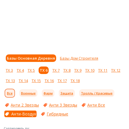
Базы Основная Деревня
Базы Дом Строителя
ТХ 3
ТХ 4
ТХ 5
ТХ 6
ТХ 7
ТХ 8
ТХ 9
ТХ 10
ТХ 11
ТХ 12
ТХ 13
ТХ 14
ТХ 15
ТХ 16
ТХ 17
ТХ 18
Все
Военные
Фарм
Защита
Тролль / Красивые
Анти 2 Звезды
Анти 3 Звезды
Анти Все
Анти-Воздух
Гибридные
Сортировать по: