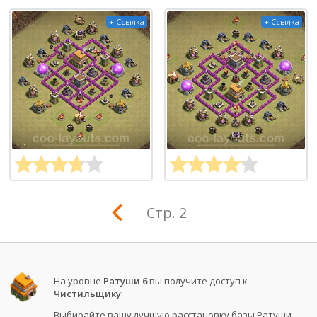
+ Ссылка
+ Ссылка
Стр. 2
На уровне
Ратуши 6
вы получите доступ к
Чистильщику
!
Выбирайте вашу лучшую расстановку базы Ратуши