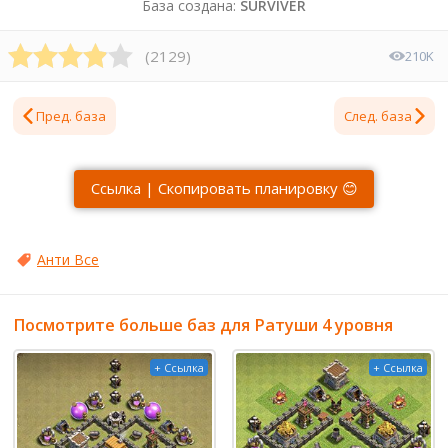
База создана:
SURVIVER
(
2129
)
210K
Пред. база
След. база
Ссылка | Скопировать планировку 😊
Анти Все
Посмотрите больше баз для Ратуши 4 уровня
+ Ссылка
+ Ссылка