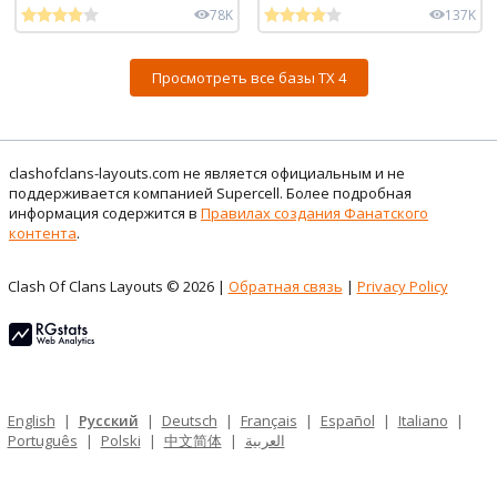
78K
137K
Просмотреть все базы ТХ 4
clashofclans-layouts.com не является официальным и не
поддерживается компанией Supercell. Более подробная
информация содержится в
Правилах создания Фанатского
контента
.
Clash Of Clans Layouts © 2026 |
Обратная связь
|
Privacy Policy
English
|
Русский
|
Deutsch
|
Français
|
Español
|
Italiano
|
Português
|
Polski
|
中文简体
|
العربية