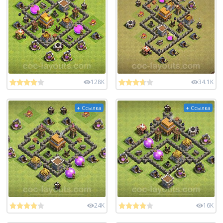
128K
34.1K
+ Ссылка
+ Ссылка
24K
16K