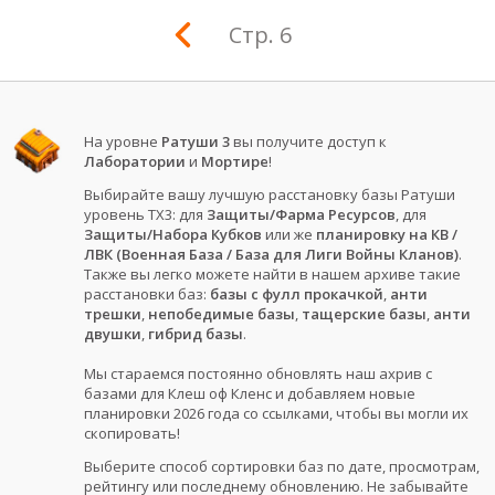
Стр. 6
На уровне
Ратуши 3
вы получите доступ к
Лаборатории
и
Мортире
!
Выбирайте вашу лучшую расстановку базы Ратуши
уровень ТХ3: для
Защиты/Фарма Ресурсов
, для
Защиты/Набора Кубков
или же
планировку на КВ /
ЛВК (Военная База / База для Лиги Войны Кланов)
.
Также вы легко можете найти в нашем архиве такие
расстановки баз:
базы с фулл прокачкой
,
анти
трешки
,
непобедимые базы
,
тащерские базы
,
анти
двушки
,
гибрид базы
.
Мы стараемся постоянно обновлять наш ахрив с
базами для Клеш оф Кленс и добавляем новые
планировки 2026 года со ссылками, чтобы вы могли их
скопировать!
Выберите способ сортировки баз по дате, просмотрам,
рейтингу или последнему обновлению. Не забывайте