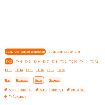
Базы Основная Деревня
Базы Дом Строителя
ТХ 3
ТХ 4
ТХ 5
ТХ 6
ТХ 7
ТХ 8
ТХ 9
ТХ 10
ТХ 11
ТХ 12
ТХ 13
ТХ 14
ТХ 15
ТХ 16
ТХ 17
ТХ 18
Все
Военные
Фарм
Защита
Анти 2 Звезды
Анти 3 Звезды
Анти Все
Гибридные