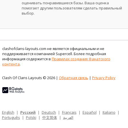
оценивать понравившиеся базы. Ваша оценка
помогает другим пользователям сделать правильный
выбор.
clashofclans-layouts.com не является официальным и не
поддерживается компанией Supercell. Более подробная
информация содержится в
Правилах создания Фанатского
контента
.
Clash Of Clans Layouts © 2026 |
Обратная связь
|
Privacy Policy
English
|
Русский
|
Deutsch
|
Français
|
Español
|
Italiano
|
Português
|
Polski
|
中文简体
|
العربية