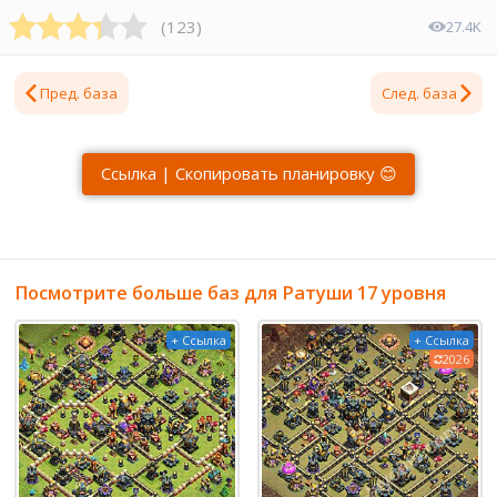
(
123
)
27.4K
Пред. база
След. база
Ссылка | Скопировать планировку 😊
Посмотрите больше баз для Ратуши 17 уровня
+ Ссылка
+ Ссылка
2026