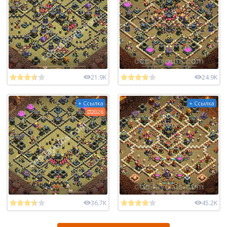
21.9K
24.9K
+ Ссылка
+ Ссылка
2026
36.7K
45.2K