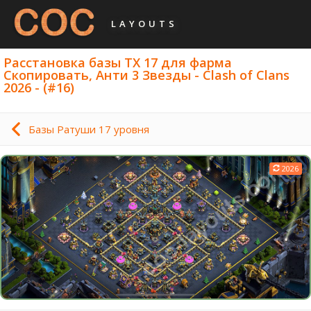
LAYOUTS
Расстановка базы ТХ 17 для фарма
Скопировать, Анти 3 Звезды - Clash of Clans
2026 - (#16)
Базы Ратуши 17 уровня
2026