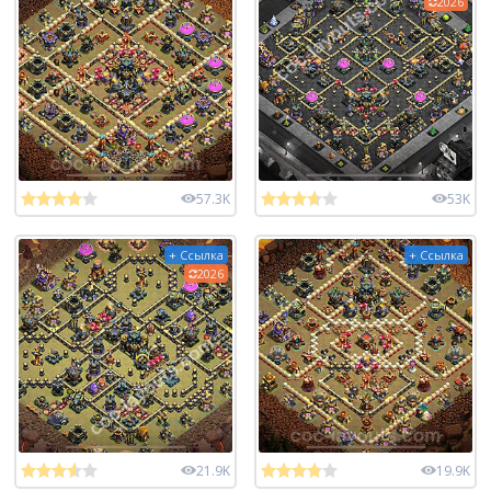
2026
57.3K
53K
+ Ссылка
+ Ссылка
2026
21.9K
19.9K