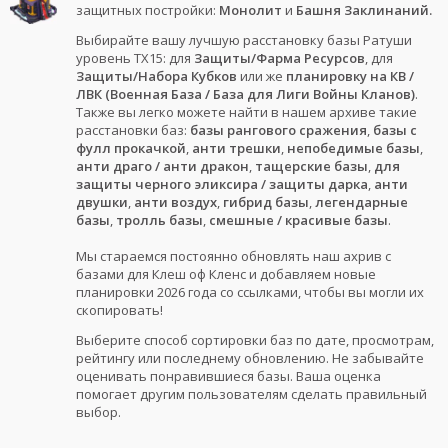
защитных постройки:
Монолит
и
Башня Заклинаний.
Выбирайте вашу лучшую расстановку базы Ратуши
уровень ТХ15: для
Защиты/Фарма Ресурсов
, для
Защиты/Набора Кубков
или же
планировку на КВ /
ЛВК (Военная База / База для Лиги Войны Кланов)
.
Также вы легко можете найти в нашем архиве такие
расстановки баз:
базы рангового сражения
,
базы с
фулл прокачкой
,
анти трешки
,
непобедимые базы
,
анти драго / анти дракон
,
тащерские базы
,
для
защиты черного эликсира / защиты дарка
,
анти
двушки
,
анти воздух
,
гибрид базы
,
легендарные
базы
,
тролль базы
,
смешные / красивые базы
.
Мы стараемся постоянно обновлять наш ахрив с
базами для Клеш оф Кленс и добавляем новые
планировки 2026 года со ссылками, чтобы вы могли их
скопировать!
Выберите способ сортировки баз по дате, просмотрам,
рейтингу или последнему обновлению. Не забывайте
оценивать понравившиеся базы. Ваша оценка
помогает другим пользователям сделать правильный
выбор.