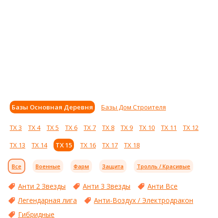
Базы Основная Деревня
Базы Дом Строителя
ТХ 3
ТХ 4
ТХ 5
ТХ 6
ТХ 7
ТХ 8
ТХ 9
ТХ 10
ТХ 11
ТХ 12
ТХ 13
ТХ 14
ТХ 15
ТХ 16
ТХ 17
ТХ 18
Все
Военные
Фарм
Защита
Тролль / Красивые
Анти 2 Звезды
Анти 3 Звезды
Анти Все
Легендарная лига
Анти-Воздух / Электродракон
Гибридные