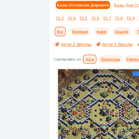
Базы Основная Деревня
Базы Дом С
ТХ 3
ТХ 4
ТХ 5
ТХ 6
ТХ 7
ТХ 8
ТХ 9
Все
Военные
Фарм
Защита
Т
Анти 2 Звезды
Анти 3 Звезды
Сортировать по:
Дата
Просмотры
Рейтин
+ 