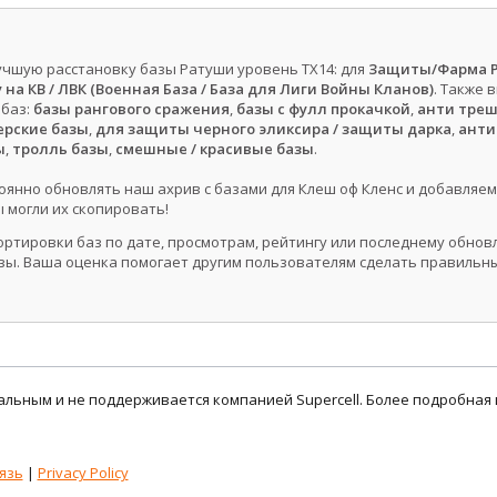
чшую расстановку базы Ратуши уровень ТХ14: для
Защиты/Фарма Р
на КВ / ЛВК (Военная База / База для Лиги Войны Кланов)
. Также 
 баз:
базы рангового сражения
,
базы с фулл прокачкой
,
анти тре
рские базы
,
для защиты черного эликсира / защиты дарка
,
анти
ы
,
тролль базы
,
смешные / красивые базы
.
оянно обновлять наш ахрив с базами для Клеш оф Кленс и добавляем
 могли их скопировать!
ортировки баз по дате, просмотрам, рейтингу или последнему обно
ы. Ваша оценка помогает другим пользователям сделать правильн
циальным и не поддерживается компанией Supercell. Более подробна
язь
|
Privacy Policy