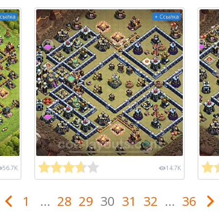
Ссылка
+ Ссылка
56.7K
14.7K
1
...
28
29
30
31
32
...
36