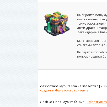
Выбирайте вашу лу
или же
планировку 
такие расстановки
анти дракон
,
таще
легендарные баз
Мы стараемся пост
ссылками, чтобы вы
Выберите способ с
понравившиеся баз
clashofclans-layouts.com не является офи
создания Фанатского контента
.
Clash Of Clans Layouts © 2026 |
Обратная св