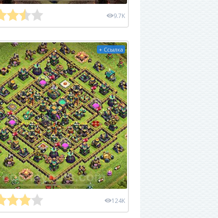
9.7K
+ Ссылка
124K