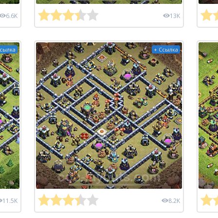
6.6K
13K
Ссылка
+ Ссылка
11.5K
8.2K