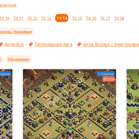
троителя
ТХ 10
ТХ 11
ТХ 12
ТХ 13
ТХ 14
ТХ 15
ТХ 16
ТХ 17
ТХ 18
ролль / Красивые
Анти Все
Легендарная лига
Анти-Воздух / Электродр
г
Обновление
Ссылка
+ Ссылка
2026