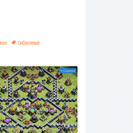
акон
Гибридные
+ Ссылка