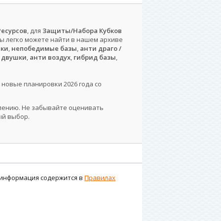
есурсов
, для
Защиты/Набора Кубков
вы легко можете найти в нашем архиве
шки
,
непобедимые базы
,
анти драго /
 двушки
,
анти воздух
,
гибрид базы
,
 новые планировки 2026 года со
влению. Не забывайте оценивать
ый выбор.
я информация содержится в
Правилах