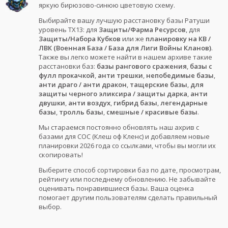
яркую бирюзово-синюю цветовую схему.
Выбирайте вашу лучшую расстановку базы Ратуши
уровень ТХ13: для
Защиты/Фарма Ресурсов
, для
Защиты/Набора Кубков
или же
планировку на КВ /
ЛВК (Военная База / База для Лиги Войны Кланов)
.
Также вы легко можете найти в нашем архиве такие
расстановки баз:
базы рангового сражения
,
базы с
фулл прокачкой
,
анти трешки
,
непобедимые базы
,
анти драго / анти дракон
,
тащерские базы
,
для
защиты черного эликсира / защиты дарка
,
анти
двушки
,
анти воздух
,
гибрид базы
,
легендарные
базы
,
тролль базы
,
смешные / красивые базы
.
Мы стараемся постоянно обновлять наш ахрив с
базами для COC (Клеш оф Кленс) и добавляем новые
планировки 2026 года со ссылками, чтобы вы могли их
скопировать!
Выберите способ сортировки баз по дате, просмотрам,
рейтингу или последнему обновлению. Не забывайте
оценивать понравившиеся базы. Ваша оценка
помогает другим пользователям сделать правильный
выбор.