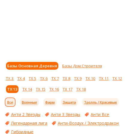
Базы Основная Деревня
Базы Дом Строителя
ТХ 3
ТХ 4
ТХ 5
ТХ 6
ТХ 7
ТХ 8
ТХ 9
ТХ 10
ТХ 11
ТХ 12
ТХ 13
ТХ 14
ТХ 15
ТХ 16
ТХ 17
ТХ 18
Все
Военные
Фарм
Защита
Тролль / Красивые
Анти 2 Звезды
Анти 3 Звезды
Анти Все
Легендарная лига
Анти-Воздух / Электродракон
Гибридные