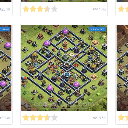
25.1K
11.4K
Ссылка
+ Ссылка
39.4K
19.5K