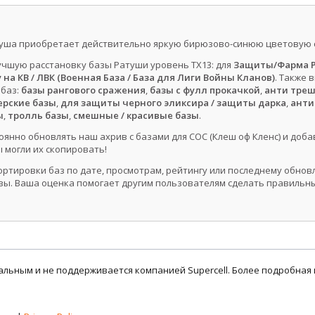
туша приобретает действительно яркую бирюзово-синюю цветовую 
чшую расстановку базы Ратуши уровень ТХ13: для
Защиты/Фарма Р
на КВ / ЛВК (Военная База / База для Лиги Войны Кланов)
. Также 
 баз:
базы рангового сражения
,
базы с фулл прокачкой
,
анти тре
рские базы
,
для защиты черного эликсира / защиты дарка
,
анти
ы
,
тролль базы
,
смешные / красивые базы
.
янно обновлять наш ахрив с базами для COC (Клеш оф Кленс) и доба
 могли их скопировать!
ортировки баз по дате, просмотрам, рейтингу или последнему обно
ы. Ваша оценка помогает другим пользователям сделать правильн
циальным и не поддерживается компанией Supercell. Более подробна