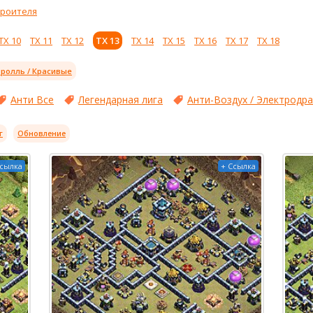
троителя
ТХ 10
ТХ 11
ТХ 12
ТХ 13
ТХ 14
ТХ 15
ТХ 16
ТХ 17
ТХ 18
ролль / Красивые
Анти Все
Легендарная лига
Анти-Воздух / Электродр
г
Обновление
Ссылка
+ Ссылка