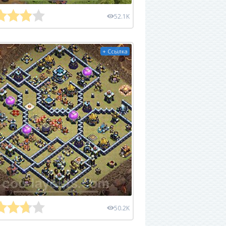
52.1K
+ Ссылка
50.2K