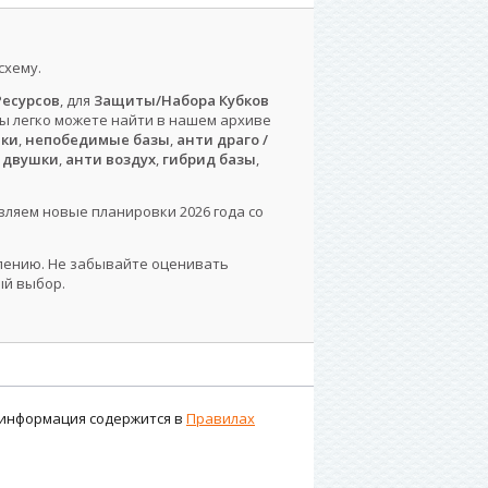
схему.
есурсов
, для
Защиты/Набора Кубков
вы легко можете найти в нашем архиве
шки
,
непобедимые базы
,
анти драго /
 двушки
,
анти воздух
,
гибрид базы
,
вляем новые планировки 2026 года со
влению. Не забывайте оценивать
ый выбор.
я информация содержится в
Правилах