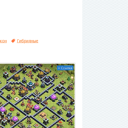
акон
Гибридные
+ Ссылка