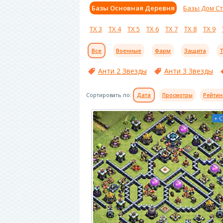
Базы Основная Деревня
Базы Дом С
ТХ 3
ТХ 4
ТХ 5
ТХ 6
ТХ 7
ТХ 8
ТХ 9
Все
Военные
Фарм
Защита
Т
Анти 2 Звезды
Анти 3 Звезды
Сортировать по:
Дата
Просмотры
Рейтин
+ 