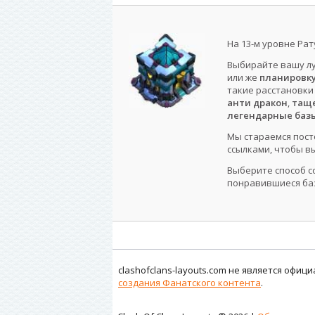
На 13-м уровне Ра
Выбирайте вашу лу
или же
планировку 
такие расстановки
анти дракон
,
таще
легендарные баз
Мы стараемся посто
ссылками, чтобы вы
Выберите способ с
понравившиеся баз
clashofclans-layouts.com не является офи
создания Фанатского контента
.