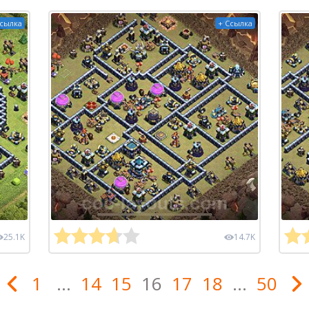
Ссылка
+ Ссылка
25.1K
14.7K
1
...
14
15
16
17
18
...
50