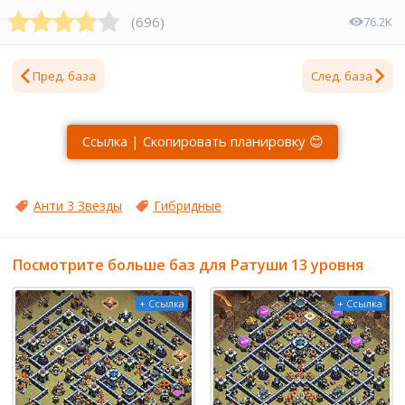
(
696
)
76.2K
Пред. база
След. база
Ссылка | Скопировать планировку 😊
Анти 3 Звезды
Гибридные
Посмотрите больше баз для Ратуши 13 уровня
+ Ссылка
+ Ссылка