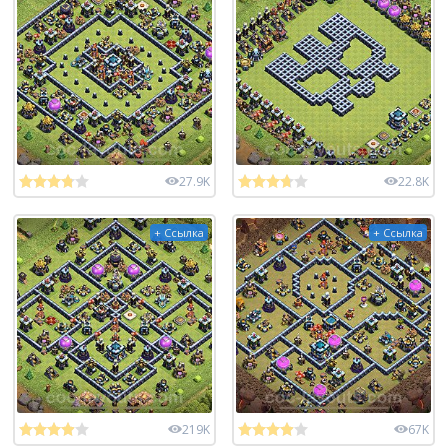
27.9K
22.8K
+ Ссылка
+ Ссылка
219K
67K