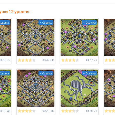
уши 12 уровня
Ссылка
+ Ссылка
+ Ссылка
66.2K
47.6K
77.7K
Ссылка
+ Ссылка
+ Ссылка
30.4K
23.3K
20.7K