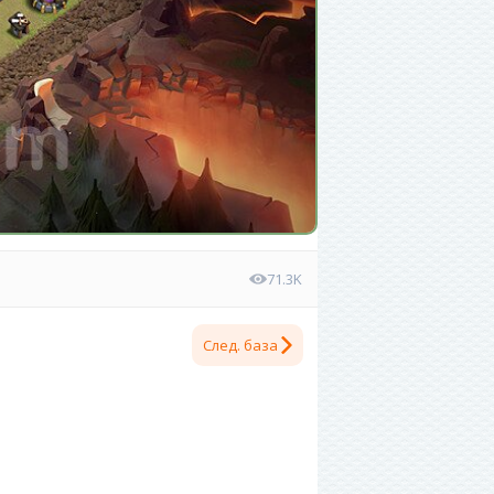
71.3K
След. база