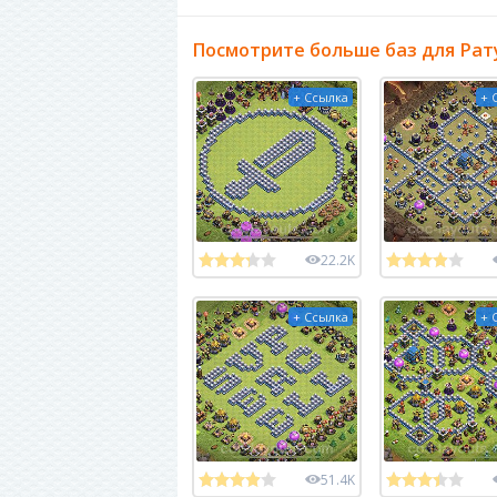
Посмотрите больше баз для Рат
+ Ссылка
+ 
22.2K
+ Ссылка
+ 
51.4K