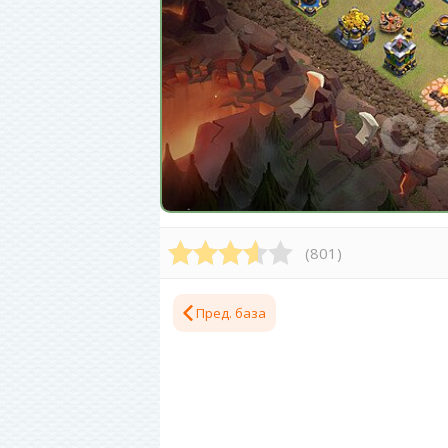
(
801
)
Пред. база