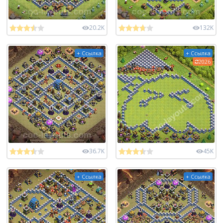
20.2K
132K
+ Ссылка
+ Ссылка
2026
36.7K
45K
+ Ссылка
+ Ссылка