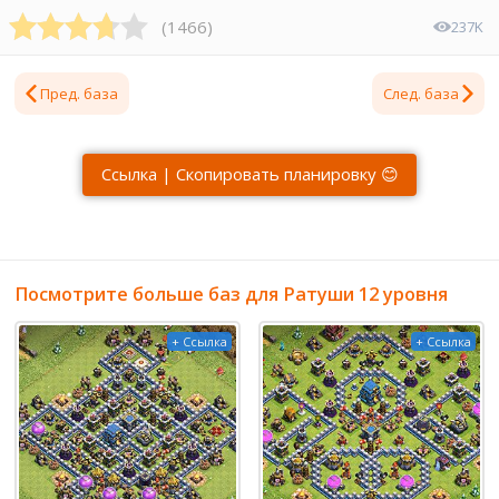
(
1466
)
237K
Пред. база
След. база
Ссылка | Скопировать планировку 😊
Посмотрите больше баз для Ратуши 12 уровня
+ Ссылка
+ Ссылка