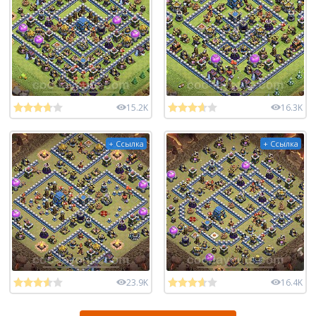
15.2K
16.3K
+ Ссылка
+ Ссылка
23.9K
16.4K