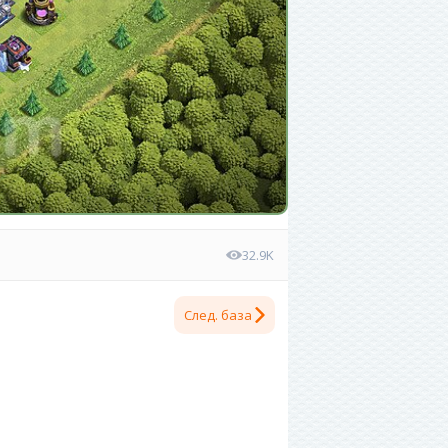
32.9K
След. база