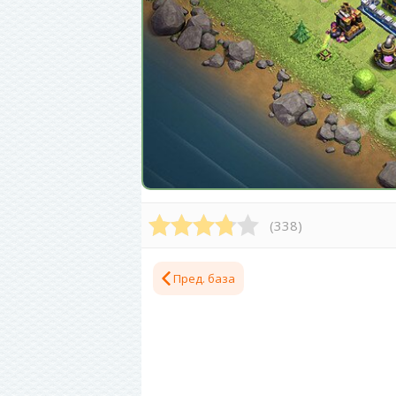
(
338
)
Пред. база