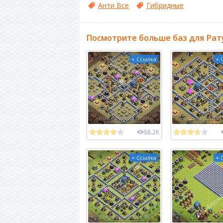
Анти Все
Гибридные
Посмотрите больше баз для Рат
+ Ссылка
+ 
88.2K
+ Ссылка
+ 