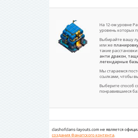
На 12-ом уровне Р
уровень которых п
Выбирайте вашу лу
или же
планировку 
такие расстановки
анти дракон
,
таще
легендарные баз
Мы стараемся пост
ссылками, чтобы вы
Выберите способ с
понравившиеся баз
clashofclans-layouts.com не является офи
создания Фанатского контента
.