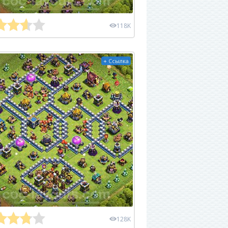
118K
+ Ссылка
128K