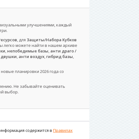
и визуальными улучшениями, каждый
три.
есурсов
, для
Защиты/Набора Кубков
вы легко можете найти в нашем архиве
шки
,
непобедимые базы
,
анти драго /
 двушки
,
анти воздух
,
гибрид базы
,
 новые планировки 2026 года со
влению. Не забывайте оценивать
ый выбор.
я информация содержится в
Правилах