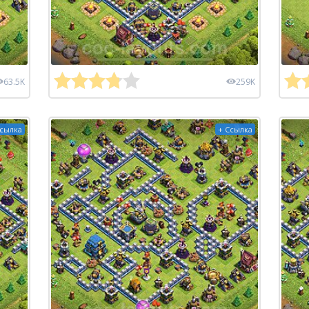
63.5K
259K
Ссылка
+ Ссылка