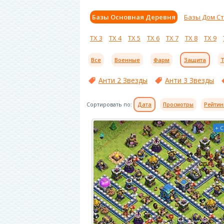
Базы Основная Деревня
Базы Дом С
ТХ 3
ТХ 4
ТХ 5
ТХ 6
ТХ 7
ТХ 8
ТХ 9
Все
Военные
Фарм
Защита
Т
Анти 2 Звезды
Анти 3 Звезды
Сортировать по:
Дата
Просмотры
Рейтин
+ 