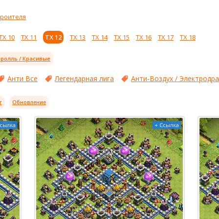
троителя
ТХ 10
ТХ 11
ТХ 12
ТХ 13
ТХ 14
ТХ 15
ТХ 16
ТХ 17
ТХ 18
ролль / Красивые
Анти Все
Легендарная лига
Анти-Воздух / Электродр
г
Обновление
Ссылка
+ Ссылка