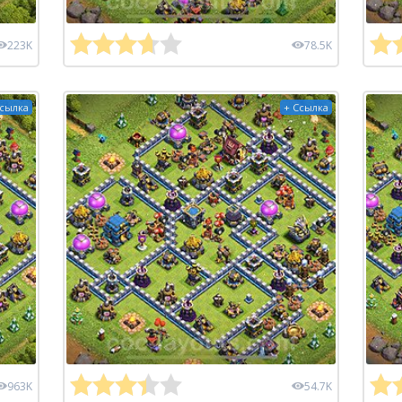
223K
78.5K
Ссылка
+ Ссылка
963K
54.7K