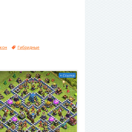
акон
Гибридные
+ Ссылка