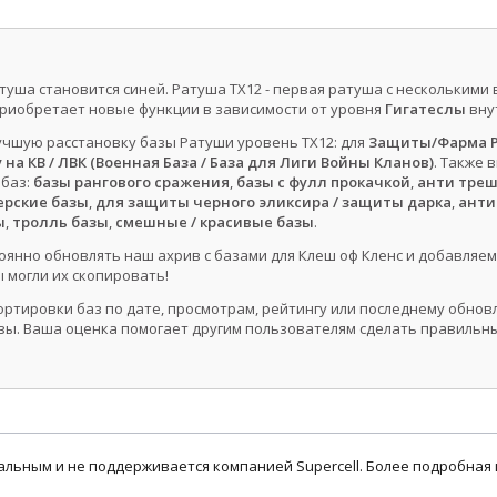
атуша становится синей. Ратуша ТХ12 - первая ратуша с нескольким
риобретает новые функции в зависимости от уровня
Гигатеслы
вну
чшую расстановку базы Ратуши уровень ТХ12: для
Защиты/Фарма Р
на КВ / ЛВК (Военная База / База для Лиги Войны Кланов)
. Также 
 баз:
базы рангового сражения
,
базы с фулл прокачкой
,
анти тре
рские базы
,
для защиты черного эликсира / защиты дарка
,
анти
ы
,
тролль базы
,
смешные / красивые базы
.
оянно обновлять наш ахрив с базами для Клеш оф Кленс и добавляем
 могли их скопировать!
ортировки баз по дате, просмотрам, рейтингу или последнему обно
ы. Ваша оценка помогает другим пользователям сделать правильн
циальным и не поддерживается компанией Supercell. Более подробна