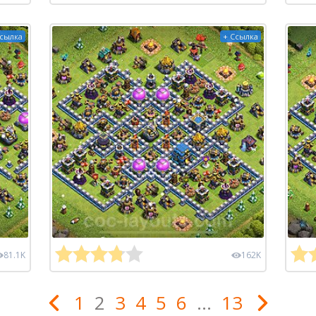
Ссылка
+ Ссылка
81.1K
162K
1
2
3
4
5
6
...
13