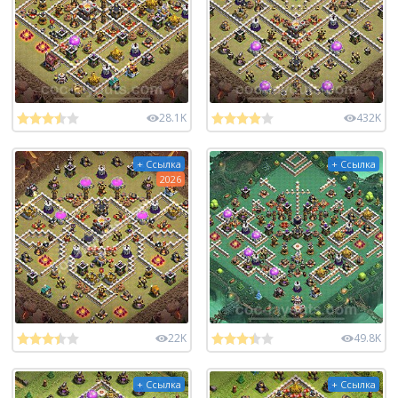
28.1K
432K
+ Ссылка
+ Ссылка
2026
22K
49.8K
+ Ссылка
+ Ссылка