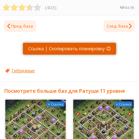
(
403
)
44.9K
Пред. база
След. база
Ссылка | Скопировать планировку 😊
Гибридные
Посмотрите больше баз для Ратуши 11 уровня
+ Ссылка
+ Ссылка