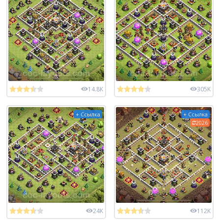
14.8K
305K
+ Ссылка
+ Ссылка
2026
24K
112K