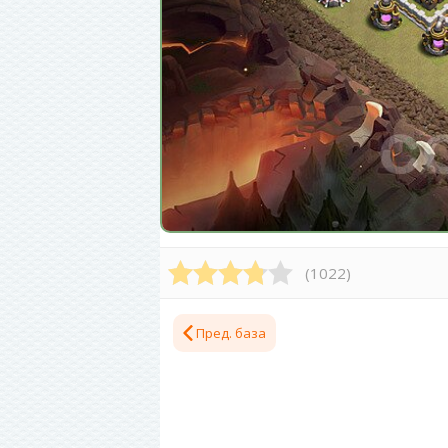
(
1022
)
Пред. база