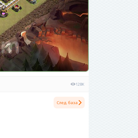
128K
След. база