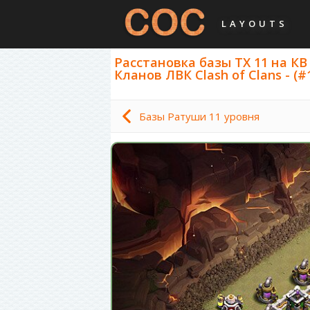
LAYOUTS
Расстановка базы ТХ 11 на К
Кланов ЛВК Clash of Clans - (#
Базы Ратуши 11 уровня