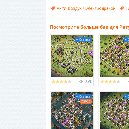
Анти-Воздух / Электродракон
Г
Посмотрите больше баз для Рат
+ Ссылка
+ 
18.6K
+ Ссылка
+ 
2026