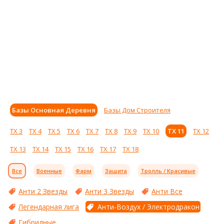
Базы Основная Деревня
Базы Дом Строителя
ТХ 3
ТХ 4
ТХ 5
ТХ 6
ТХ 7
ТХ 8
ТХ 9
ТХ 10
ТХ 11
ТХ 12
ТХ 13
ТХ 14
ТХ 15
ТХ 16
ТХ 17
ТХ 18
Все
Военные
Фарм
Защита
Тролль / Красивые
Анти 2 Звезды
Анти 3 Звезды
Анти Все
Легендарная лига
Анти-Воздух / Электродракон
Гибридные