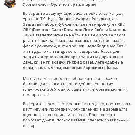
Хранителю
и
Орлиной артиллерии
!
Выбирайте вашу лучшую расстановку базы Ратуши
уровень ТХ11: для
Защиты/Фарма Ресурсов
, для
Защиты/Набора Кубков
или же
планировку на КВ /
ЛВК (Военная База / База для Лиги Войны Кланов)
.
Также вы легко можете найти в нашем архиве такие
расстановки баз:
базы рангового сражения
,
базы с
фулл прокачкой
,
анти трешки
,
непобедимые базы
,
анти драго / анти дракон
,
тащерские базы
,
для
защиты черного эликсира / защиты дарка
,
анти
двушки
,
анти воздух
,
гибрид базы
,
легендарные
базы
,
тролль базы
,
смешные / красивые базы
.
Мы стараемся постоянно обновлять наш ахрив с
базами для Клеш оф Кленс и добавляем новые
планировки 2026 года со ссылками, чтобы вы могли их
скопировать!
Выберите способ сортировки баз по дате, просмотрам,
рейтингу или последнему обновлению. Не забывайте
оценивать понравившиеся базы. Ваша оценка
помогает другим пользователям сделать правильный
выбор.