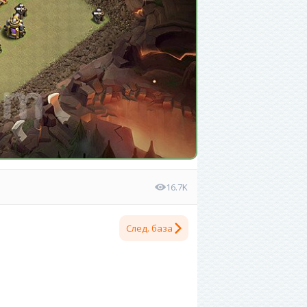
16.7K
След. база