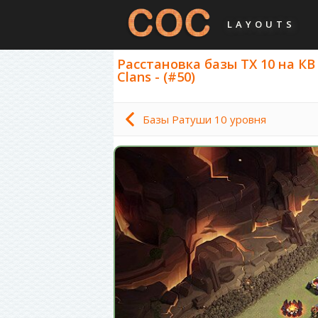
LAYOUTS
Расстановка базы ТХ 10 на КВ
Clans - (#50)
Базы Ратуши 10 уровня