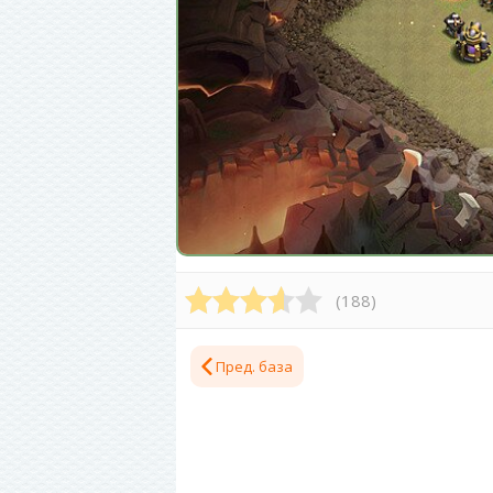
(
188
)
Пред. база