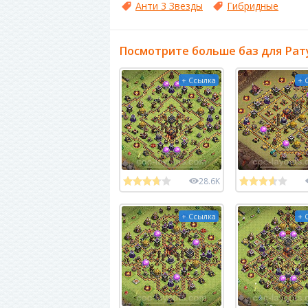
Анти 3 Звезды
Гибридные
Посмотрите больше баз для Рат
+ Ссылка
+ 
28.6K
+ Ссылка
+ 