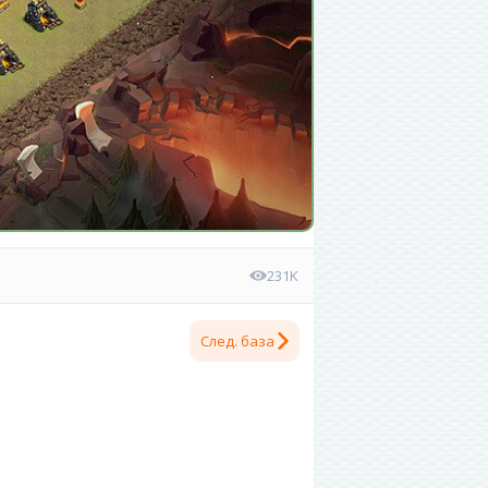
231K
След. база