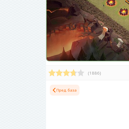
(
1886
)
Пред. база