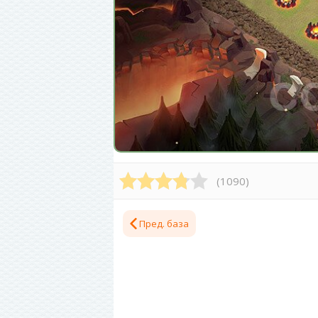
(
1090
)
Пред. база