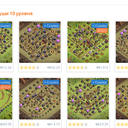
уши 10 уровня
Ссылка
+ Ссылка
+ Ссылка
2026
12.6K
56.2K
141K
Ссылка
+ Ссылка
+ Ссылка
2026
89.9K
14.1K
29.3K