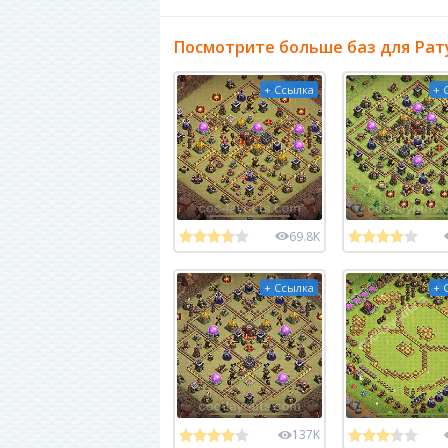
Посмотрите больше баз для Рат
+ Ссылка
+ 
69.8K
+ Ссылка
+ 
137K