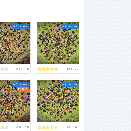
+ Ссылка
+ Ссылка
36.5K
122K
+ Ссылка
+ Ссылка
2026
65.9K
354K