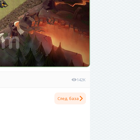
142K
След. база