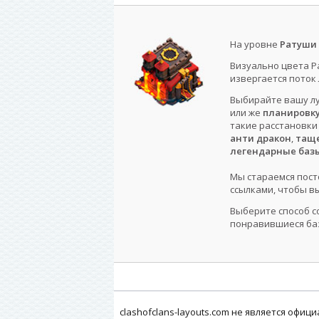
На уровне
Ратуши 
Визуально цвета Р
извергается поток
Выбирайте вашу лу
или же
планировку 
такие расстановки
анти дракон
,
таще
легендарные баз
Мы стараемся пост
ссылками, чтобы вы
Выберите способ с
понравившиеся баз
clashofclans-layouts.com не является офи