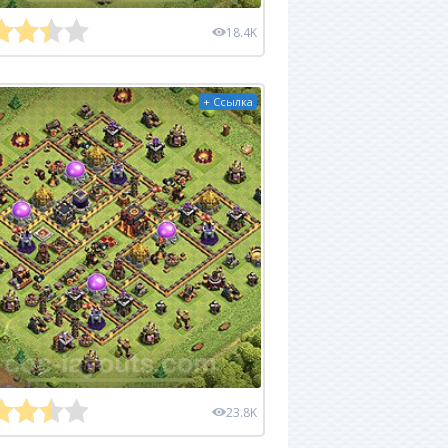
18.4K
+ Ссылка
23.8K