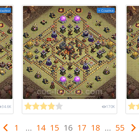
Ссылка
+ Ссылка
34.6K
170K
1
...
14
15
16
17
18
...
55