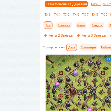
Базы Основная Деревня
Базы Дом С
ТХ 3
ТХ 4
ТХ 5
ТХ 6
ТХ 7
ТХ 8
ТХ 9
Все
Военные
Фарм
Защита
Т
Анти 2 Звезды
Анти 3 Звезды
Сортировать по:
Дата
Просмотры
Рейтин
+ 