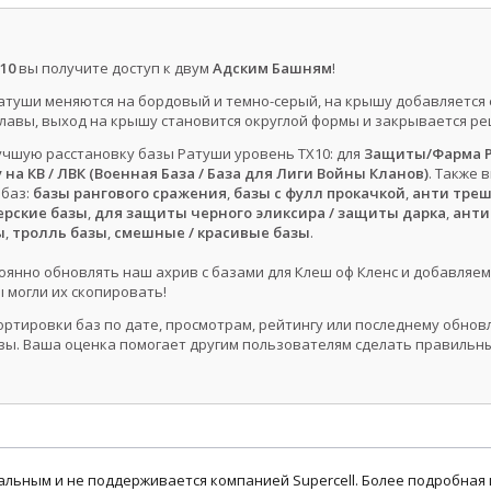
10
вы получите доступ к двум
Адским Башням
!
атуши меняются на бордовый и темно-серый, на крышу добавляется
 лавы, выход на крышу становится округлой формы и закрывается ре
чшую расстановку базы Ратуши уровень ТХ10: для
Защиты/Фарма Р
на КВ / ЛВК (Военная База / База для Лиги Войны Кланов)
. Также 
 баз:
базы рангового сражения
,
базы с фулл прокачкой
,
анти тре
рские базы
,
для защиты черного эликсира / защиты дарка
,
анти
ы
,
тролль базы
,
смешные / красивые базы
.
оянно обновлять наш ахрив с базами для Клеш оф Кленс и добавляем
 могли их скопировать!
ортировки баз по дате, просмотрам, рейтингу или последнему обно
ы. Ваша оценка помогает другим пользователям сделать правильн
циальным и не поддерживается компанией Supercell. Более подробна