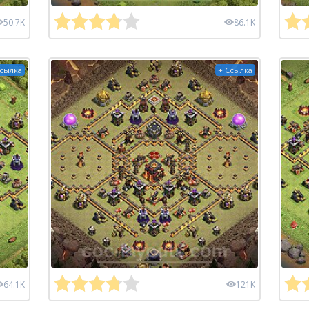
50.7K
86.1K
Ссылка
+ Ссылка
64.1K
121K