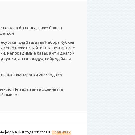
 еще одна башенка, ниже башен
шеткой.
есурсов
, для
Защиты/Набора Кубков
вы легко можете найти в нашем архиве
шки
,
непобедимые базы
,
анти драго /
 двушки
,
анти воздух
,
гибрид базы
,
 новые планировки 2026 года со
влению. Не забывайте оценивать
ый выбор.
я информация содержится в
Правилах