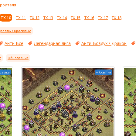
троителя
ТХ 10
ТХ 11
ТХ 12
ТХ 13
ТХ 14
ТХ 15
ТХ 16
ТХ 17
ТХ 18
ролль / Красивые
Анти Все
Легендарная лига
Анти-Воздух / Дракон
г
Обновление
Ссылка
+ Ссылка