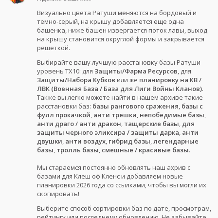
Визуально цвета Ратуши меняются на бордовый и
темно-серый, на крышу добавляется еще одна
башенка, ниже башен извергается поток лавы, выход
на крышу становится округлой формы и закрывается
решеткой.
Выбирайте вашу лучшую расстановку базы Ратуши
уровень ТХ10: для
Защиты/Фарма Ресурсов
, для
Защиты/Набора Кубков
или же
планировку на КВ /
ЛВК (Военная База / База для Лиги Войны Кланов)
.
Также вы легко можете найти в нашем архиве такие
расстановки баз:
базы рангового сражения
,
базы с
фулл прокачкой
,
анти трешки
,
непобедимые базы
,
анти драго / анти дракон
,
тащерские базы
,
для
защиты черного эликсира / защиты дарка
,
анти
двушки
,
анти воздух
,
гибрид базы
,
легендарные
базы
,
тролль базы
,
смешные / красивые базы
.
Мы стараемся постоянно обновлять наш ахрив с
базами для Клеш оф Кленс и добавляем новые
планировки 2026 года со ссылками, чтобы вы могли их
скопировать!
Выберите способ сортировки баз по дате, просмотрам,
рейтингу или последнему обновлению. Не забывайте