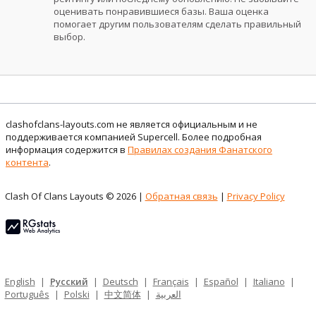
оценивать понравившиеся базы. Ваша оценка
помогает другим пользователям сделать правильный
выбор.
clashofclans-layouts.com не является официальным и не
поддерживается компанией Supercell. Более подробная
информация содержится в
Правилах создания Фанатского
контента
.
Clash Of Clans Layouts © 2026 |
Обратная связь
|
Privacy Policy
English
|
Русский
|
Deutsch
|
Français
|
Español
|
Italiano
|
Português
|
Polski
|
中文简体
|
العربية