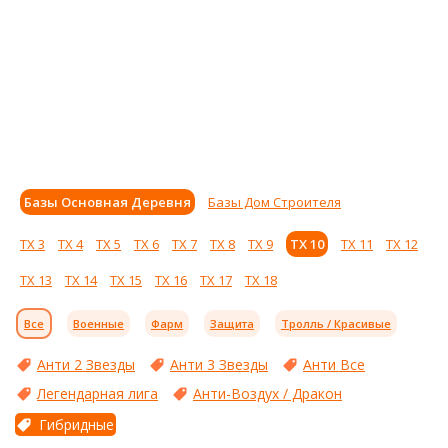
Базы Основная Деревня
Базы Дом Строителя
ТХ 3
ТХ 4
ТХ 5
ТХ 6
ТХ 7
ТХ 8
ТХ 9
ТХ 10
ТХ 11
ТХ 12
ТХ 13
ТХ 14
ТХ 15
ТХ 16
ТХ 17
ТХ 18
Все
Военные
Фарм
Защита
Тролль / Красивые
Анти 2 Звезды
Анти 3 Звезды
Анти Все
Легендарная лига
Анти-Воздух / Дракон
Гибридные