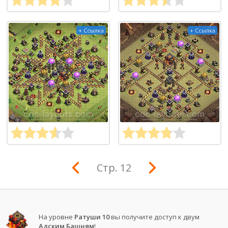
+ Ссылка
+ Ссылка
Стр. 12
На уровне
Ратуши 10
вы получите доступ к двум
Адским Башням
!