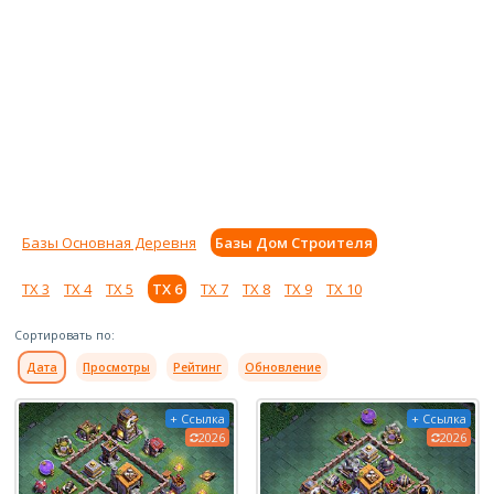
Базы Основная Деревня
Базы Дом Строителя
ТХ 3
ТХ 4
ТХ 5
ТХ 6
ТХ 7
ТХ 8
ТХ 9
ТХ 10
Сортировать по:
Дата
Просмотры
Рейтинг
Обновление
+ Ссылка
+ Ссылка
2026
2026