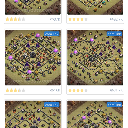
37K
82.7K
com link
com link
16K
31.7K
com link
com link