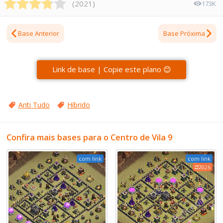
(
2021
)
173K
Base Anterior
Base Próxima
Link de base | Copie este plano 😊
Anti Tudo
Híbrido
Confira mais bases para o Centro de Vila 9
com link
com link
2026