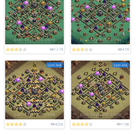
13.7K
4.5K
com link
com link
425K
119K