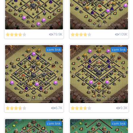
79.9K
109K
com link
com link
6.7K
9.3K
com link
com link