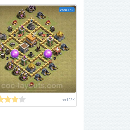
com link
123K