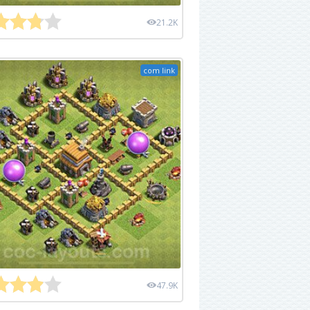
21.2K
com link
47.9K