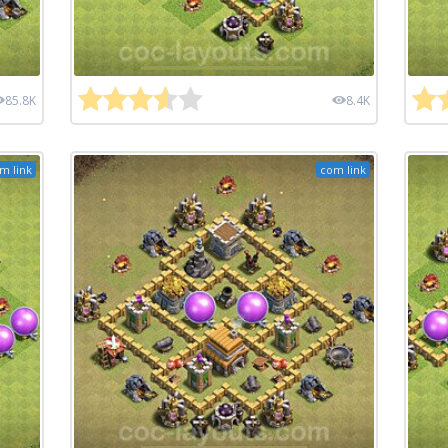
85.8K
8.4K
m link
com link