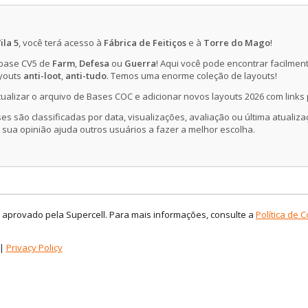
ila 5
, você terá acesso à
Fábrica de Feitiços
e à
Torre do Mago
!
 base CV5 de
Farm
,
Defesa
ou
Guerra
! Aqui você pode encontrar facilmen
ayouts
anti-loot
,
anti-tudo
. Temos uma enorme coleção de layouts!
ualizar o arquivo de Bases COC e adicionar novos layouts 2026 com links 
s são classificadas por data, visualizações, avaliação ou última atualiz
 sua opinião ajuda outros usuários a fazer a melhor escolha.
é aprovado pela Supercell. Para mais informações, consulte a
Política de 
|
Privacy Policy