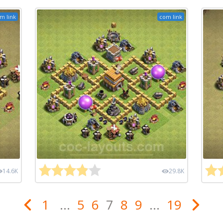
m link
com link
14.6K
29.8K
1
...
5
6
7
8
9
...
19