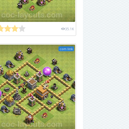
35.1K
com link