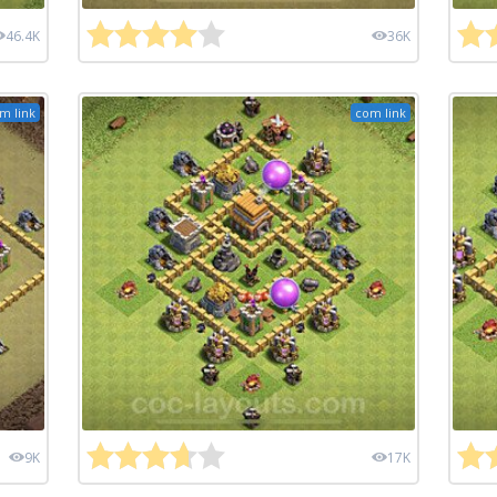
46.4K
36K
m link
com link
9K
17K