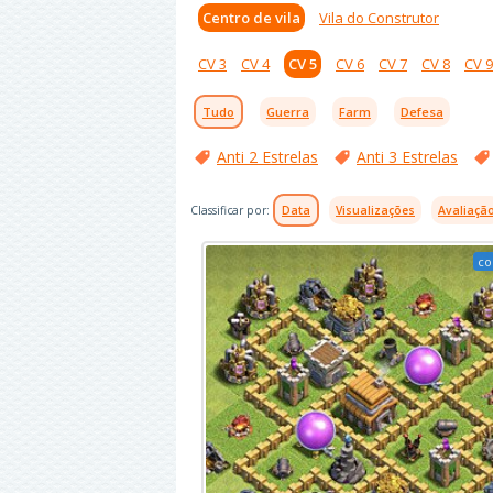
Centro de vila
Vila do Construtor
CV 3
CV 4
CV 5
CV 6
CV 7
CV 8
CV 9
Tudo
Guerra
Farm
Defesa
Anti 2 Estrelas
Anti 3 Estrelas
Classificar por:
Data
Visualizações
Avaliaçã
co