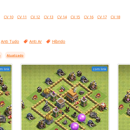
CV 10
CV 11
CV 12
CV 13
CV 14
CV 15
CV 16
CV 17
CV 18
Anti Tudo
Anti Ar
Híbrido
o
Atualizado
m link
com link