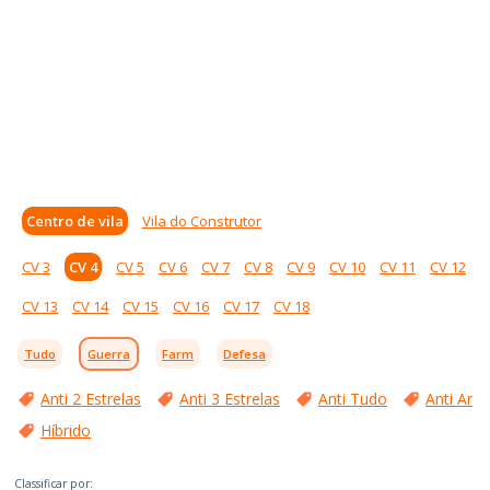
Centro de vila
Vila do Construtor
CV 3
CV 4
CV 5
CV 6
CV 7
CV 8
CV 9
CV 10
CV 11
CV 12
CV 13
CV 14
CV 15
CV 16
CV 17
CV 18
Tudo
Guerra
Farm
Defesa
Anti 2 Estrelas
Anti 3 Estrelas
Anti Tudo
Anti Ar
Híbrido
Classificar por: