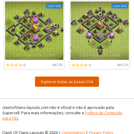
com link
com link
29K
4.9K
Explorar todas as bases CV4
clashofclans-layouts.com não é oficial e não é aprovado pela
Supercell. Para mais informações, consulte a
Política de Conteúdo
para Fãs
.
Clash Of Clans Layouts © 2026 |
Comentários
|
Privacy Policy