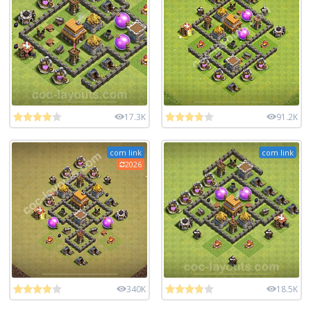
17.3K
91.2K
com link
com link
2026
340K
18.5K