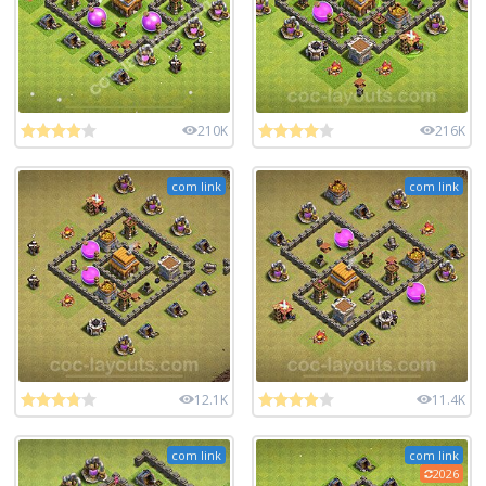
210K
216K
com link
com link
12.1K
11.4K
com link
com link
2026