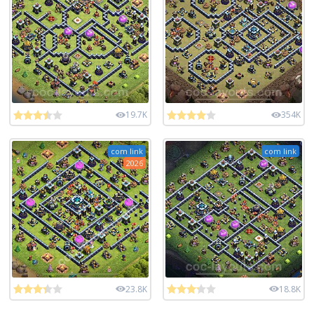
19.7K
354K
com link
com link
2026
23.8K
18.8K