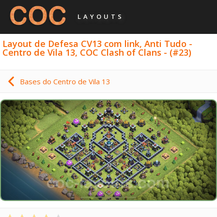
LAYOUTS
Layout de Defesa CV13 com link, Anti Tudo -
Centro de Vila 13, COC Clash of Clans - (#23)
Bases do Centro de Vila 13