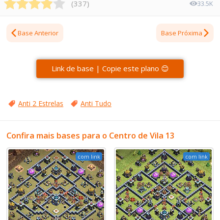
(
337
)
33.5K
Base Anterior
Base Próxima
Link de base | Copie este plano 😊
Anti 2 Estrelas
Anti Tudo
Confira mais bases para o Centro de Vila 13
com link
com link