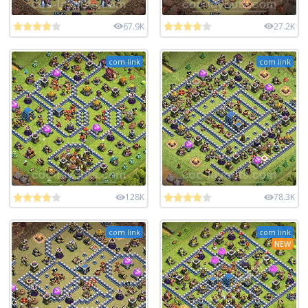
67.9K
27.2K
com link
com link
128K
78.3K
com link
com link
NEW