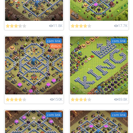
11.8K
17.7K
com link
com link
2026
150K
89.8K
com link
com link