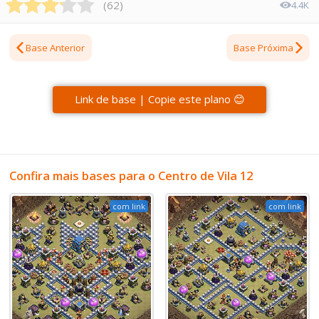
(
62
)
4.4K
Base Anterior
Base Próxima
Link de base | Copie este plano 😊
Confira mais bases para o Centro de Vila 12
com link
com link