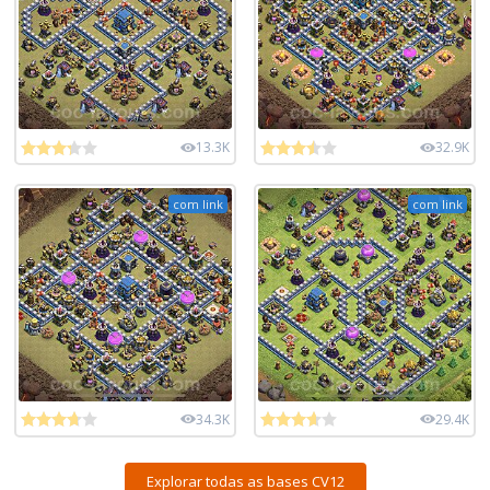
13.3K
32.9K
com link
com link
34.3K
29.4K
Explorar todas as bases CV12