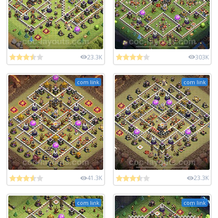
23.3K
303K
com link
com link
41.3K
23.3K
com link
com link