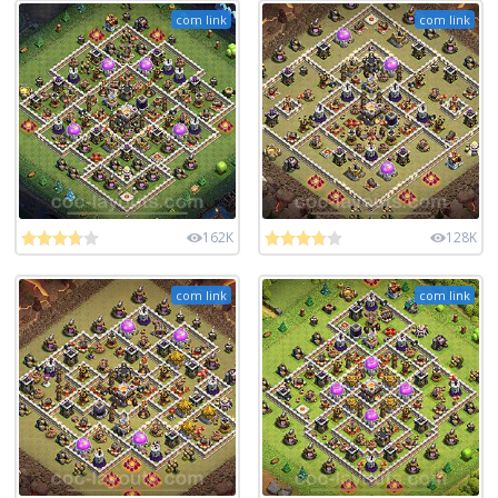
com link
com link
162K
128K
com link
com link