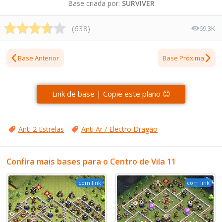
Base criada por:
SURVIVER
(
638
)
69.3K
Base Anterior
Base Próxima
Link de base | Copie este plano 😊
Anti 2 Estrelas
Anti Ar / Electro Dragão
Confira mais bases para o Centro de Vila 11
com link
com link