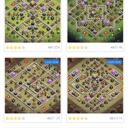
135K
314K
com link
com link
21.3K
24.1K