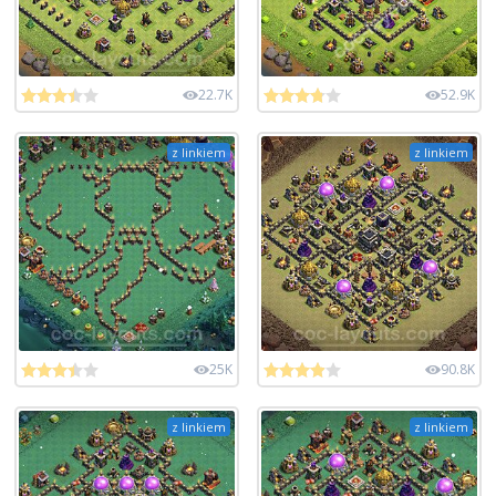
22.7K
52.9K
z linkiem
z linkiem
25K
90.8K
z linkiem
z linkiem