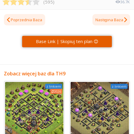
(
595
)
36.7K
Poprzednia Baza
Następna Baza
Base Link | Skopiuj ten plan 😊
Zobacz więcej baz dla TH9
z linkiem
z linkiem
2026