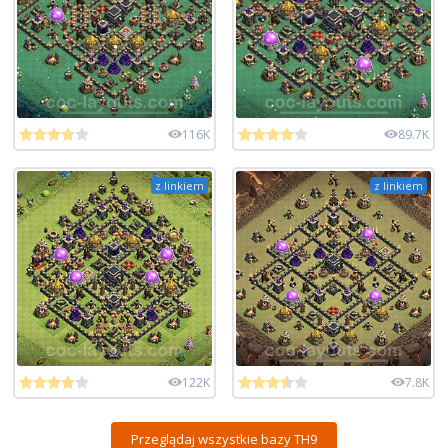
116K
89.7K
z linkiem
z linkiem
122K
7.8K
Przeglądaj wszystkie bazy TH9