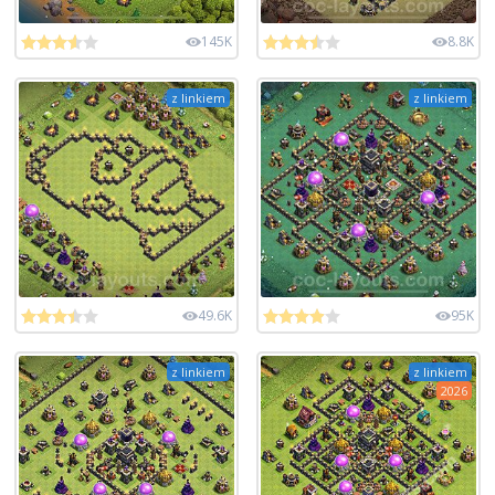
145K
8.8K
z linkiem
z linkiem
49.6K
95K
z linkiem
z linkiem
2026