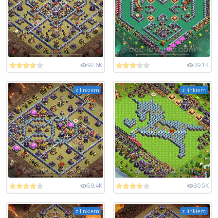
92.6K
39.1K
z linkiem
z linkiem
59.4K
30.5K
z linkiem
z linkiem