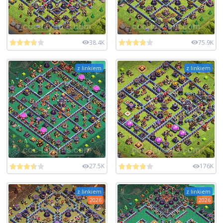
38.4K
75.9K
z linkiem
z linkiem
27.5K
176K
z linkiem
z linkiem
2026
2026