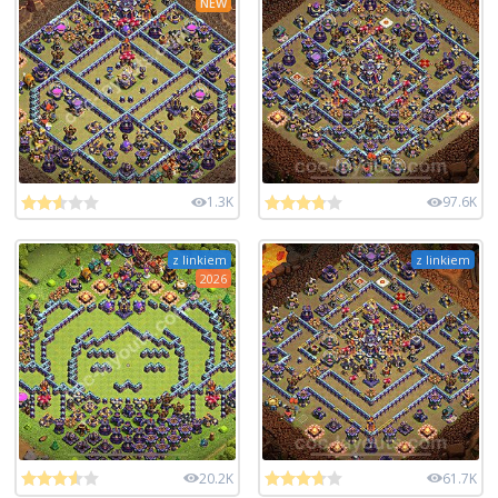
NEW
1.3K
97.6K
z linkiem
z linkiem
2026
20.2K
61.7K