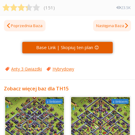
(
151
)
23.5K
Poprzednia Baza
Następna Baza
Base Link | Skopiuj ten plan 😊
Anty 3 Gwiazdki
Hybrydowy
Zobacz więcej baz dla TH15
z linkiem
z linkiem